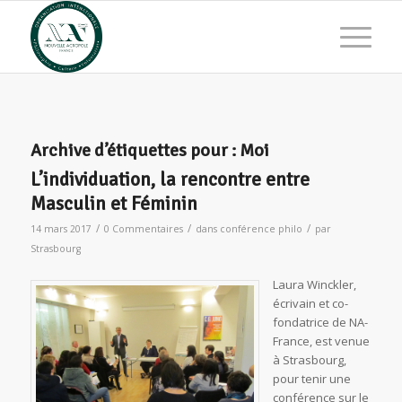
Archive d’étiquettes pour :
Moi
L’individuation, la rencontre entre
Masculin et Féminin
/
/
/
14 mars 2017
0 Commentaires
dans
conférence philo
par
Strasbourg
Laura Winckler,
écrivain et co-
fondatrice de NA-
France, est venue
à Strasbourg,
pour tenir une
conférence sur le