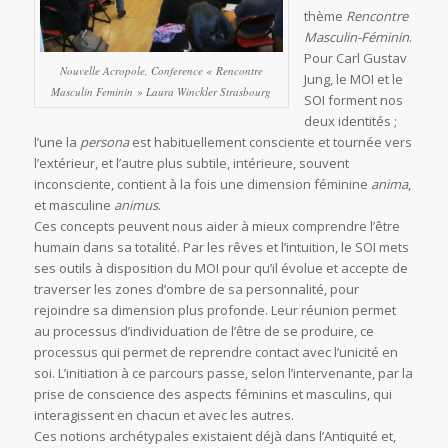
thème
Rencontre
Masculin-Féminin
.
Pour Carl Gustav
Nouvelle Acropole, Conference « Rencontre
Jung, le MOI et le
Masculin Feminin » Laura Winckler Strasbourg
SOI forment nos
deux identités ;
l’une la
persona
est habituellement consciente et tournée vers
l’extérieur, et l’autre plus subtile, intérieure, souvent
inconsciente, contient à la fois une dimension féminine
anima
,
et masculine
animus
.
Ces concepts peuvent nous aider à mieux comprendre l’être
humain dans sa totalité. Par les rêves et l’intuition, le SOI mets
ses outils à disposition du MOI pour qu’il évolue et accepte de
traverser les zones d’ombre de sa personnalité, pour
rejoindre sa dimension plus profonde. Leur réunion permet
au processus d’individuation de l’être de se produire, ce
processus qui permet de reprendre contact avec l’unicité en
soi. L’initiation à ce parcours passe, selon l’intervenante, par la
prise de conscience des aspects féminins et masculins, qui
interagissent en chacun et avec les autres.
Ces notions archétypales existaient déjà dans l’Antiquité et,