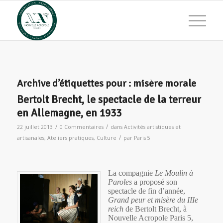
Archive d’étiquettes pour :
misère morale
Bertolt Brecht, le spectacle de la terreur
en Allemagne, en 1933
/
/
22 juillet 2013
0 Commentaires
dans
Activités artistiques et
/
artisanales
,
Ateliers pratiques
,
Culture
par
Paris 5
La compagnie
Le Moulin à
Paroles
a proposé son
spectacle de fin d’année,
Grand peur et misère du IIIe
reich
de Bertolt Brecht, à
Nouvelle Acropole Paris 5,