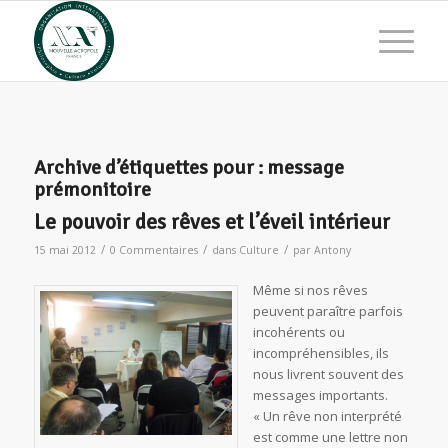
Archive d’étiquettes pour :
message
prémonitoire
Le pouvoir des rêves et l’éveil intérieur
/
/
/
15 mai 2012
0 Commentaires
dans
Culture
par
Antony
Même si nos rêves
peuvent paraître parfois
incohérents ou
incompréhensibles, ils
nous livrent souvent des
messages importants.
« Un rêve non interprété
est comme une lettre non