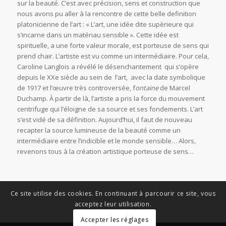
sur la beauté. C’est avec précision, sens et construction que
nous avons pu aller à la rencontre de cette belle definition
platonicienne de l’art : « L’art, une idée dite supèrieure qui
s’incarne dans un matériau sensible ». Cette idée est
spirituelle, a une forte valeur morale, est porteuse de sens qui
prend chair. L’artiste est vu comme un intermédiaire. Pour cela,
Caroline Langlois a révélé le désenchantement qui s’opère
depuis le XXe siècle au sein de l’art, avec la date symbolique
de 1917 et l’œuvre très controversée, f
ontaine
de Marcel
Duchamp. À partir de là, l’artiste a pris la force du mouvement
centrifuge qui l’éloigne de sa source et ses fondements. L’art
s’est vidé de sa définition. Aujourd’hui, il faut de nouveau
recapter la source lumineuse de la beauté comme un
intermédiaire entre l’indicible et le monde sensible… Alors,
revenons tous à la création artistique porteuse de sens…
Ce site utilise des cookies. En continuant à parcourir ce site, vous
acceptez leur utilisation.
Accepter les réglages