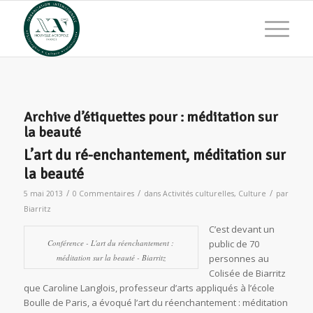
Archive d’étiquettes pour :
méditation sur
la beauté
L’art du ré-enchantement, méditation sur
la beauté
/
/
/
5 mai 2013
0 Commentaires
dans
Activités culturelles
,
Culture
par
Biarritz
C’est devant un
Conférence - L'art du réenchantement :
public de 70
méditation sur la beauté - Biarritz
personnes au
Colisée de Biarritz
que Caroline Langlois, professeur d’arts appliqués à l’école
Boulle de Paris, a évoqué l’art du réenchantement : méditation