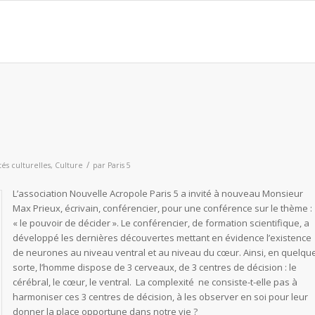
/
tés culturelles
,
Culture
par
Paris 5
L’association Nouvelle Acropole Paris 5 a invité à nouveau Monsieur
Max Prieux, écrivain, conférencier, pour une conférence sur le thème :
« le pouvoir de décider ». Le conférencier, de formation scientifique, a
développé les dernières découvertes mettant en évidence l’existence
de neurones au niveau ventral et au niveau du cœur. Ainsi, en quelqu
sorte, l’homme dispose de 3 cerveaux, de 3 centres de décision : le
cérébral, le cœur, le ventral. La complexité ne consiste-t-elle pas à
harmoniser ces 3 centres de décision, à les observer en soi pour leur
donner la place opportune dans notre vie ?