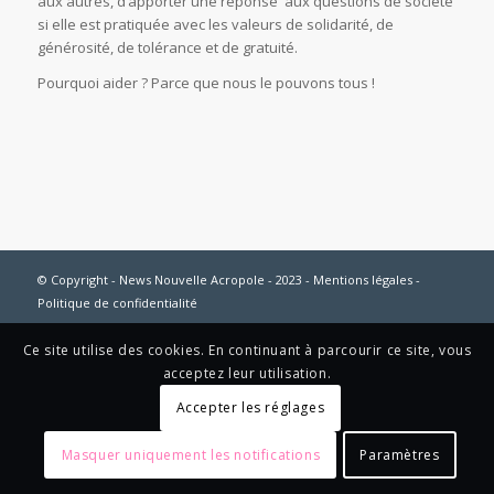
aux autres, d’apporter une réponse aux questions de société
si elle est pratiquée avec les valeurs de solidarité, de
générosité, de tolérance et de gratuité.
Pourquoi aider ? Parce que nous le pouvons tous !
© Copyright - News Nouvelle Acropole - 2023 - Mentions légales -
Politique de confidentialité
Ce site utilise des cookies. En continuant à parcourir ce site, vous
acceptez leur utilisation.
Accepter les réglages
Masquer uniquement les notifications
Paramètres