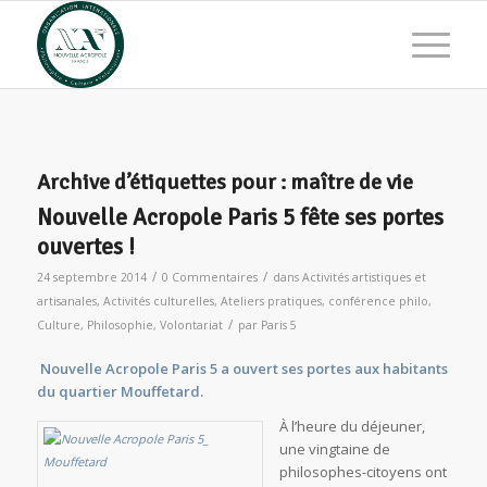
Archive d’étiquettes pour :
maître de vie
Nouvelle Acropole Paris 5 fête ses portes
ouvertes !
/
/
24 septembre 2014
0 Commentaires
dans
Activités artistiques et
artisanales
,
Activités culturelles
,
Ateliers pratiques
,
conférence philo
,
/
Culture
,
Philosophie
,
Volontariat
par
Paris 5
Nouvelle Acropole Paris 5 a ouvert ses portes aux habitants
du quartier Mouffetard.
À l’heure du déjeuner,
une vingtaine de
philosophes-citoyens ont