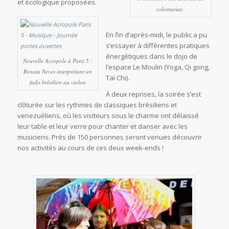
et écologique proposées.
volontariat.
En fin d’après-midi, le public a pu
s’essayer à différentes pratiques
énergétiques dans le dojo de
Nouvelle Acropole à Paris 5 :
l’espace Le Moulin (Yoga, Qi gong,
Renata Neves interprétant un
Taï Chi).
fado brésilien au violon
À deux reprises, la soirée s’est
clôturée sur les rythmes de classiques brésiliens et
venezuéliens, où les visiteurs sous le charme ont délaissé
leur table et leur verre pour chanter et danser avec les
musiciens. Près de 150 personnes seront venues découvrir
nos activités au cours de ces deux week-ends !