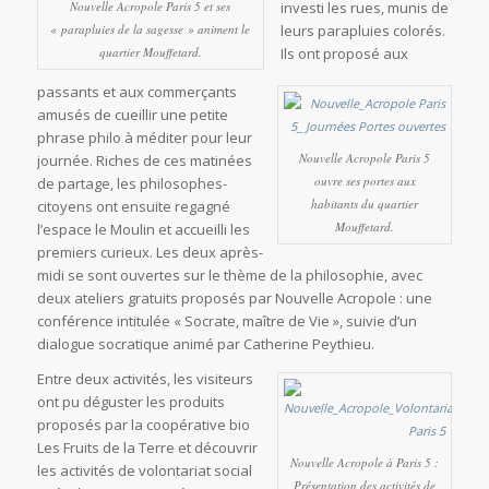
Nouvelle Acropole Paris 5 et ses
investi les rues, munis de
« parapluies de la sagesse » animent le
leurs parapluies colorés.
quartier Mouffetard.
Ils ont proposé aux
passants et aux commerçants
amusés de cueillir une petite
phrase philo à méditer pour leur
Nouvelle Acropole Paris 5
journée. Riches de ces matinées
ouvre ses portes aux
de partage, les philosophes-
habitants du quartier
citoyens ont ensuite regagné
Mouffetard.
l’espace le Moulin et accueilli les
premiers curieux. Les deux après-
midi se sont ouvertes sur le thème de la philosophie, avec
deux ateliers gratuits proposés par Nouvelle Acropole : une
conférence intitulée « Socrate, maître de Vie », suivie d’un
dialogue socratique animé par Catherine
Peythieu.
Entre deux activités, les visiteurs
ont pu déguster les produits
proposés par la coopérative bio
Les Fruits de la Terre et découvrir
Nouvelle Acropole à Paris 5 :
les activités de volontariat social
Présentation des activités de