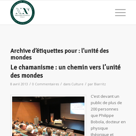
Archive d’étiquettes pour :
l’unité des
mondes
Le chamanisme : un chemin vers l’unité
des mondes
/
/
/
8 avril 2013
0 Commentaires
dans
Culture
par
Biarritz
C’est devant un
public de plus de
200 personnes
que Philippe
Bobola, docteur en
physique
théorique et