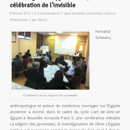
célébration de l’invisible
/
/
8 février 2013
0 Commentaires
dans
Activités culturelles
,
Culture
,
/
Philosophie
par
Paris 5
Fernand
Schwarz,
Conférence sur la religion des pyramides
anthropologue et auteur de nombreux ouvrages sur l’Égypte
ancienne a donné, dans le cadre du cycle
L’art de vivre en
Égypte
à Nouvelle Acropole Paris 5, une conférence intitulée
L
a religion des pyramides, la transfiguration de l’âme
. L’Égypte