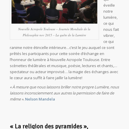
éveille
notre
lumière,
ce qui
Nouvelle Acropole Toulouse – Journée Mondiale de la
nous fait
Philosophie nov 2015 – La quête de la Lumière
vibrer,
ce qui
ranime notre étincelle intérieure…c’est le jeu auquel ce sont
prêtés les participants pour cette soirée d’échange en
l’honneur de lumière à Nouvelle Acropole Toulouse. Entre
scènettes théâtrales et musique, poésie, lectures et chants,…
spectateur ou acteur improvisé… la magie des échanges avec
le cœur aura suffit à faire jaillir la lumière!
« À mesure que nous laissons briller notre propre Lumière, nous
laissons inconsciemment aux autres la permission de faire de
même ».
Nelson Mandela
« La religion des pyramides »,