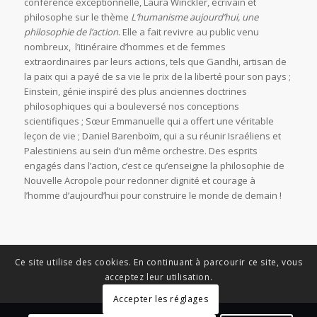
conférence exceptionnelle, Laura Winckler, écrivain et
philosophe sur le thème
L’humanisme aujourd’hui, une
philosophie de l’action
. Elle a fait revivre au public venu
nombreux, l’itinéraire d’hommes et de femmes
extraordinaires par leurs actions, tels que Gandhi, artisan de
la paix qui a payé de sa vie le prix de la liberté pour son pays ;
Einstein, génie inspiré des plus anciennes doctrines
philosophiques qui a bouleversé nos conceptions
scientifiques ; Sœur Emmanuelle qui a offert une véritable
leçon de vie ; Daniel Barenboïm, qui a su réunir Israéliens et
Palestiniens au sein d’un même orchestre. Des esprits
engagés dans l’action, c’est ce qu’enseigne la philosophie de
Nouvelle Acropole pour redonner dignité et courage à
l’homme d’aujourd’hui pour construire le monde de demain !
Ce site utilise des cookies. En continuant à parcourir ce site, vous
acceptez leur utilisation.
Accepter les réglages