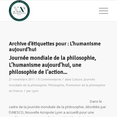
Archive d’étiquettes pour :
L’humanisme
aujourd’hui
Journée mondiale de la philosophie,
L’humanisme aujourd’hui, une
philosophie de l’action…
/
/
27 novembre 2011
0 Commentaires
dans
Culture
,
Journée
mondiale de la philosophie
,
Philosophie
,
Promotion de la philosophie
/
en France
par
Lyon
Dans le
cadre de la journée mondiale de la philosophie, décrétée par
l’UNESCO, Nouvelle Acropole Lyon a accueilli pour une