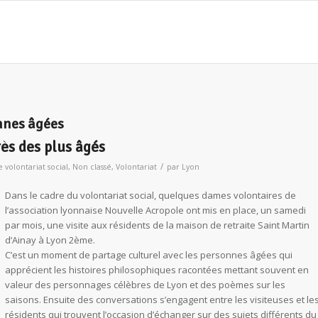
nnes âgées
rès des plus âgés
/
 volontariat social
,
Non classé
,
Volontariat
par
Lyon
Dans le cadre du volontariat social, quelques dames volontaires de
l’association lyonnaise Nouvelle Acropole ont mis en place, un samedi
par mois, une visite aux résidents de la maison de retraite Saint Martin
d’Ainay à Lyon 2ème.
C’est un moment de partage culturel avec les personnes âgées qui
apprécient les histoires philosophiques racontées mettant souvent en
valeur des personnages célèbres de Lyon et des poèmes sur les
saisons. Ensuite des conversations s’engagent entre les visiteuses et le
résidents qui trouvent l’occasion d’échanger sur des sujets différents du