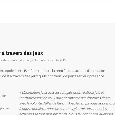
 à travers des jeux
/
ns de volontariat social
,
Volontariat
par
Paris 15
e Acropole Paris 15 mènent depuis la rentrée des actions d’animation
 c’est à travers des jeux qu’ils ont choisi de partager leur présence.
«
L’animation jeux avec les réfugiés nous révèle la joie et
l’enthousiasme de ceux qui ont traversé des épreuves de vie
avec la volonté d’aller de l’avant. Avec le temps nous apprenons
giés, un
à nous connaître, nous ne sommes plus des inconnus, les
échanges se font plus profonds. Nous leur donnons quelques