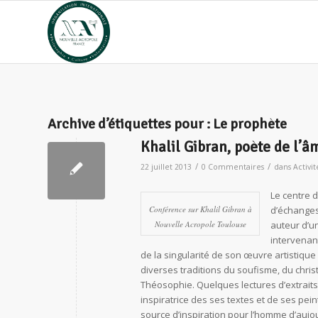
Archive d’étiquettes pour :
Le prophète
Khalil Gibran, poète de l’
/
/
22 juillet 2013
0 Commentaires
dans
Activit
Le centre 
Conférence sur Khalil Gibran à
d’échanges 
Nouvelle Acropole Toulouse
auteur d’u
intervenant
de la singularité de son œuvre artistique
diverses traditions du soufisme, du chris
Théosophie. Quelques lectures d’extraits
inspiratrice des ses textes et de ses pe
source d’inspiration pour l’homme d’aujou