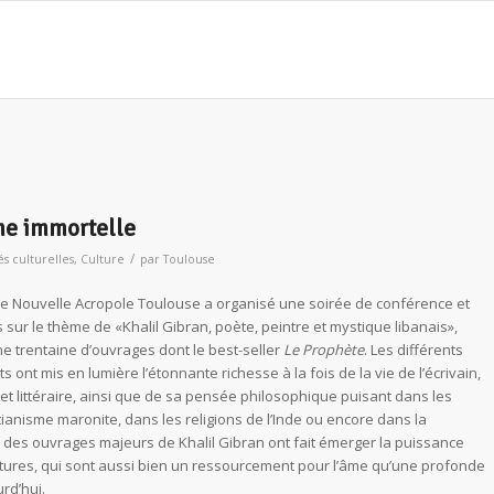
âme immortelle
/
és culturelles
,
Culture
par
Toulouse
de Nouvelle Acropole Toulouse a organisé une soirée de conférence et
sur le thème de «Khalil Gibran, poète, peintre et mystique libanais»,
ne trentaine d’ouvrages dont le best-seller
Le Prophète
. Les différents
s ont mis en lumière l’étonnante richesse à la fois de la vie de l’écrivain,
 et littéraire, ainsi que de sa pensée philosophique puisant dans les
tianisme maronite, dans les religions de l’Inde ou encore dans la
 des ouvrages majeurs de Khalil Gibran ont fait émerger la puissance
intures, qui sont aussi bien un ressourcement pour l’âme qu’une profonde
rd’hui.