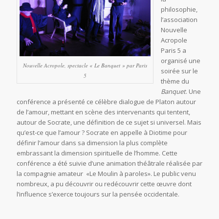
philosophie,
l’association
Nouvelle
Acropole
Paris 5 a
organisé une
Nouvelle Acropole, spectacle « Le Banquet » par Paris
soirée sur le
5
thème du
Banquet
. Une
conférence a présenté ce célèbre dialogue de Platon autour
de l’amour, mettant en scène des intervenants qui tentent,
autour de Socrate, une définition de ce sujet si universel. Mais
qu’est-ce que l’amour ? Socrate en appelle à Diotime pour
définir l’amour dans sa dimension la plus complète
embrassant la dimension spirituelle de l’homme. Cette
conférence a été suivie d’une animation théâtrale réalisée par
la compagnie amateur «Le Moulin à paroles». Le public venu
nombreux, a pu découvrir ou redécouvrir cette œuvre dont
l’influence s’exerce toujours sur la pensée occidentale.