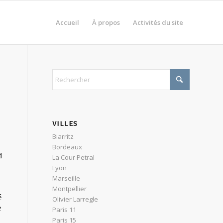
Accueil
À propos
Activités du site
VILLES
Biarritz
Bordeaux
d
La Cour Petral
Lyon
Marseille
Montpellier
é
Olivier Larregle
e
Paris 11
Paris 15