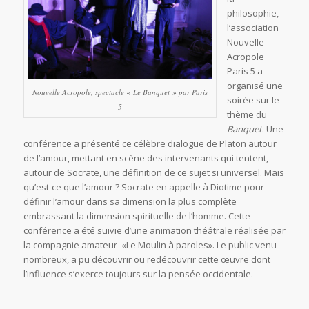
philosophie,
l’association
Nouvelle
Acropole
Paris 5 a
organisé une
Nouvelle Acropole, spectacle « Le Banquet » par Paris
soirée sur le
5
thème du
Banquet
. Une
conférence a présenté ce célèbre dialogue de Platon autour
de l’amour, mettant en scène des intervenants qui tentent,
autour de Socrate, une définition de ce sujet si universel. Mais
qu’est-ce que l’amour ? Socrate en appelle à Diotime pour
définir l’amour dans sa dimension la plus complète
embrassant la dimension spirituelle de l’homme. Cette
conférence a été suivie d’une animation théâtrale réalisée par
la compagnie amateur «Le Moulin à paroles». Le public venu
nombreux, a pu découvrir ou redécouvrir cette œuvre dont
l’influence s’exerce toujours sur la pensée occidentale.