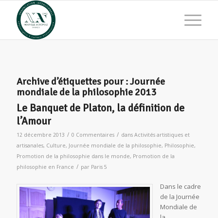
Archive d’étiquettes pour :
Journée
mondiale de la philosophie 2013
Le Banquet de Platon, la définition de
l’Amour
/
/
12 décembre 2013
0 Commentaires
dans
Activités artistiques et
artisanales
,
Culture
,
Journée mondiale de la philosophie
,
Philosophie
,
Promotion de la philosophie dans le monde
,
Promotion de la
/
philosophie en France
par
Paris 5
Dans le cadre
de la Journée
Mondiale de
la