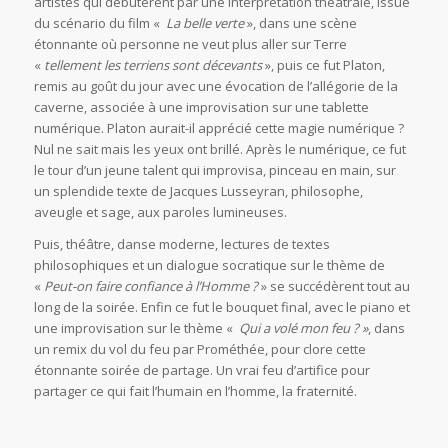
artistes qui débutèrent par une interprétation théâtrale, issue
du scénario du film «
La belle verte
», dans une scène
étonnante où personne ne veut plus aller sur Terre
«
tellement les terriens sont décevants
», puis ce fut Platon,
remis au goût du jour avec une évocation de l’allégorie de la
caverne, associée à une improvisation sur une tablette
numérique. Platon aurait-il apprécié cette magie numérique ?
Nul ne sait mais les yeux ont brillé. Après le numérique, ce fut
le tour d’un jeune talent qui improvisa, pinceau en main, sur
un splendide texte de Jacques Lusseyran, philosophe,
aveugle et sage, aux paroles lumineuses.
Puis, théâtre, danse moderne, lectures de textes
philosophiques et un dialogue socratique sur le thème de
«
Peut-on faire confiance à l’Homme ?
» se succédèrent tout au
long de la soirée. Enfin ce fut le bouquet final, avec le piano et
une improvisation sur le thème «
Qui a volé mon feu ? »
, dans
un remix du vol du feu par Prométhée, pour clore cette
étonnante soirée de partage. Un vrai feu d’artifice pour
partager ce qui fait l’humain en l’homme, la fraternité.