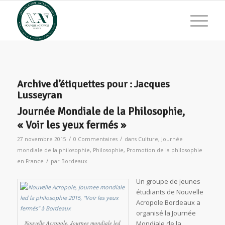
Archive d’étiquettes pour :
Jacques
Lusseyran
Journée Mondiale de la Philosophie,
« Voir les yeux fermés »
/
/
27 novembre 2015
0 Commentaires
dans
Culture
,
Journée
mondiale de la philosophie
,
Philosophie
,
Promotion de la philosophie
/
en France
par
Bordeaux
Un groupe de jeunes
étudiants de Nouvelle
Acropole Bordeaux a
organisé la Journée
Nouvelle Acropole, Journee mondiale led
Mondiale de la