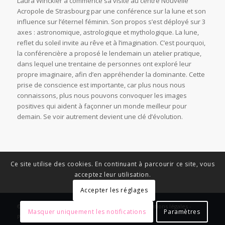
Laura Winckler a commencé sa visite au centre Nouvelle
Acropole de Strasbourg par une conférence sur la lune et son
influence sur l’éternel féminin. Son propos s’est déployé sur 3
axes : astronomique, astrologique et mythologique. La lune,
reflet du soleil invite au rêve et à l’imagination. C’est pourquoi,
la conférencière a proposé le lendemain un atelier pratique,
dans lequel une trentaine de personnes ont exploré leur
propre imaginaire, afin d’en appréhender la dominante. Cette
prise de conscience est importante, car plus nous nous
connaissons, plus nous pouvons convoquer les images
positives qui aident à façonner un monde meilleur pour
demain. Se voir autrement devient une clé d’évolution.
Ce site utilise des cookies. En continuant à parcourir ce site, vous
acceptez leur utilisation.
Accepter les réglages
© Copyright - News Nouvelle Acropole - 2023 - Mentions légales -
Masquer uniquement les notifications
Paramètres
Politique de confidentialité