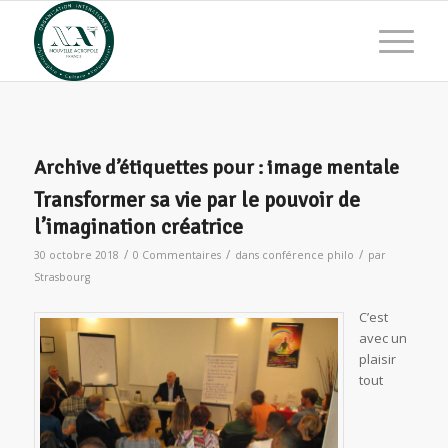
Archive d’étiquettes pour :
image mentale
Transformer sa vie par le pouvoir de
l’imagination créatrice
/
/
/
30 octobre 2018
0 Commentaires
dans
conférence philo
par
Strasbourg
C’est
avec un
plaisir
tout