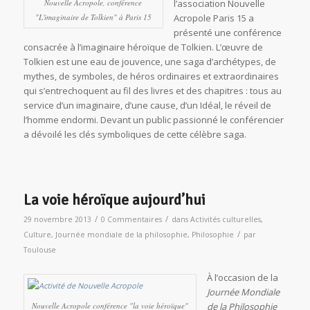
Nouvelle Acropole, conférence
l’association Nouvelle
"L'imaginaire de Tolkien" à Paris 15
Acropole Paris 15 a
présenté une conférence
consacrée à l’imaginaire héroïque de Tolkien. L’œuvre de
Tolkien est une eau de jouvence, une saga d’archétypes, de
mythes, de symboles, de héros ordinaires et extraordinaires
qui s’entrechoquent au fil des livres et des chapitres : tous au
service d’un imaginaire, d’une cause, d’un Idéal, le réveil de
l’homme endormi. Devant un public passionné le conférencier
a dévoilé les clés symboliques de cette célèbre saga.
La voie héroïque aujourd’hui
/
/
29 novembre 2013
0 Commentaires
dans
Activités culturelles
,
/
Culture
,
Journée mondiale de la philosophie
,
Philosophie
par
Toulouse
À l’occasion de la
Journée Mondiale
Nouvelle Acropole conférence "la voie héroïque"
de la Philosophie