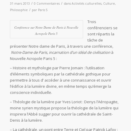
/
/
31 mars 2013
0 Commentaires
dans
Activités culturelles
,
Culture
,
/
Philosophie
par
Paris 5
Trois
Conférence sur Notre Dame de Paris à Nouvelle
conférenciers se
Acropole Paris 5
sont répartis la
tâche de
présenter Notre dame de Paris, à travers une conférence,
Notre-Dame de Paris, incarnation d’un idéal de civilisation
à
Nouvelle Acropole Paris 5 :
– Histoire et mythologie par Pierre Jomain : l’utilisation
d’éléments symboliques par la cathédrale gothique pour
permettre à tous d’ accéder à une connaissance et ouvrir
l’édifice à la lumière divine, en même temps qu’émerge la
conscience individuelle.
– Théologie de la lumière par Yves Loriot : Denys l’Aéropagite,
moine syrien mystique propose la théologie de la lumière qui
inspirera l’Abbé sugger pour ouvrir la cathédrale de Saint-
Denis à la lumière.
– La cathédrale, un pont entre Terre et Ciel par Patrick Lafoy :