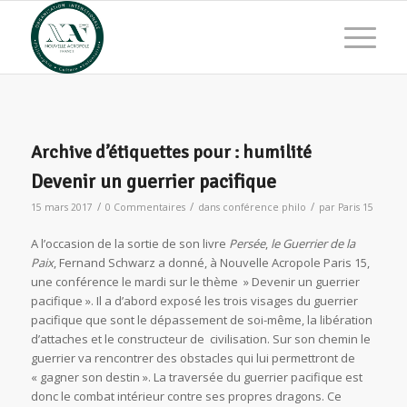
Archive d’étiquettes pour :
humilité
Devenir un guerrier pacifique
/
/
/
15 mars 2017
0 Commentaires
dans
conférence philo
par
Paris 15
A l’occasion de la sortie de son livre
Persée
,
le Guerrier de la
Paix
, Fernand Schwarz a donné, à Nouvelle Acropole Paris 15,
une conférence le mardi sur le thème » Devenir un guerrier
pacifique ». Il a d’abord exposé les trois visages du guerrier
pacifique que sont le dépassement de soi-même, la libération
d’attaches et le constructeur de civilisation. Sur son chemin le
guerrier va rencontrer des obstacles qui lui permettront de
« gagner son destin ». La traversée du guerrier pacifique est
donc le combat intérieur contre ses propres dragons. Ce