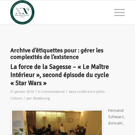
Archive d’étiquettes pour :
gérer les
complexités de l’existence
La force de la Sagesse – « Le Maître
Intérieur », second épisode du cycle
« Star Wars »
/
/
31 janvier 2016
0 Commentaires
dans
conférence philo
,
/
Culture
par
Strasbourg
Fernand
Schwarz,
écrivain,