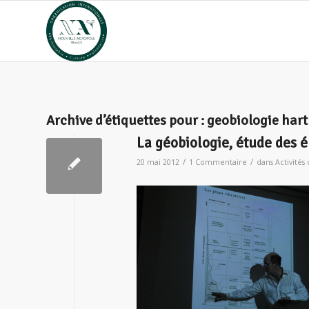
Archive d’étiquettes pour :
geobiologie ha
La géobiologie, étude des é
/
/
20 mai 2012
1 Commentaire
dans
Activités 