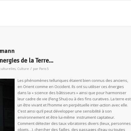
rtmann
nergies de la Terre…
/
culturelles
,
Culture
par
Paris 5
Les phénomènes telluriques étaient bien connus des anciens,
en Orient comme en Occident. Ils ont su utiliser ces énergies
dans la « science des bâtisseurs » ainsi que pour harmoniser
leur cadre de vie (Feng Shui) ou à des fins curatives. La terre est
un être vivant et l’homme en perpétuelle inter-action avec elle.
C’est ainsi qu’il peut développer une sensibilité à son
environnement et être lui-même instrument captateur.
Comment détecter des taux vibratoires divers (lieux, personnes
objets…), chercher des failles, des passages d’eau ou toutes