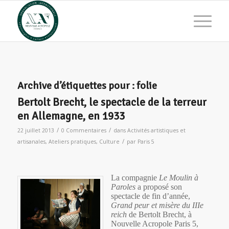
Archive d’étiquettes pour :
folie
Bertolt Brecht, le spectacle de la terreur
en Allemagne, en 1933
/
/
22 juillet 2013
0 Commentaires
dans
Activités artistiques et
/
artisanales
,
Ateliers pratiques
,
Culture
par
Paris 5
La compagnie
Le Moulin à
Paroles
a proposé son
spectacle de fin d’année,
Grand peur et misère du IIIe
reich
de Bertolt Brecht, à
Nouvelle Acropole Paris 5,