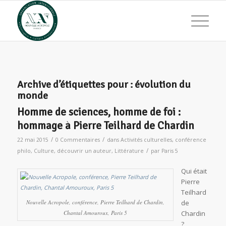
Archive d’étiquettes pour :
évolution du
monde
Homme de sciences, homme de foi :
hommage à Pierre Teilhard de Chardin
/
/
22 mai 2015
0 Commentaires
dans
Activités culturelles
,
conférence
/
philo
,
Culture
,
découvrir un auteur
,
Littérature
par
Paris 5
Qui était
Pierre
Teilhard
Nouvelle Acropole, conférence, Pierre Teilhard de Chardin,
de
Chantal Amouroux, Paris 5
Chardin
?