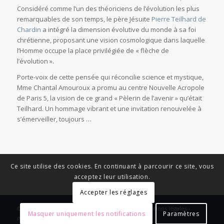
Considéré comme l’un des théoriciens de l’évolution les plus
remarquables de son temps, le père Jésuite
Pierre Teilhard de
Chardin
a intégré la dimension évolutive du monde à sa foi
chrétienne, proposant une vision cosmologique dans laquelle
l’Homme occupe la place privilégiée de « flèche de
l’évolution ».
Porte-voix de cette pensée qui réconcilie science et mystique,
Mme Chantal Amouroux a promu au centre Nouvelle Acropole
de Paris 5, la vision de ce grand « Pèlerin de l’avenir » qu’était
Teilhard. Un hommage vibrant et une invitation renouvelée à
s’émerveiller, toujours …
Ce site utilise des cookies. En continuant à parcourir ce site, vous
acceptez leur utilisation.
Accepter les réglages
© Copyright - News Nouvelle Acropole - 2023 - Mentions légales -
Masquer uniquement les notifications
Paramètres
Politique de confidentialité