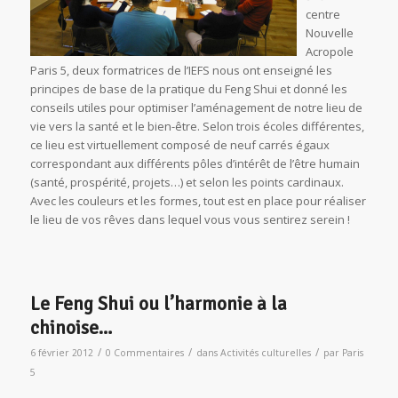
centre
Nouvelle
Acropole
Paris 5, deux formatrices de l’IEFS nous ont enseigné les
principes de base de la pratique du Feng Shui et donné les
conseils utiles pour optimiser l’aménagement de notre lieu de
vie vers la santé et le bien-être. Selon trois écoles différentes,
ce lieu est virtuellement composé de neuf carrés égaux
correspondant aux différents pôles d’intérêt de l’être humain
(santé, prospérité, projets…) et selon les points cardinaux.
Avec les couleurs et les formes, tout est en place pour réaliser
le lieu de vos rêves dans lequel vous vous sentirez serein !
Le Feng Shui ou l’harmonie à la
chinoise…
/
/
/
6 février 2012
0 Commentaires
dans
Activités culturelles
par
Paris
5