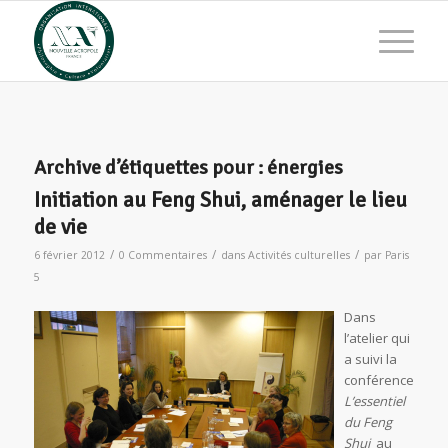
Archive d’étiquettes pour :
énergies
Initiation au Feng Shui, aménager le lieu
de vie
/
/
/
6 février 2012
0 Commentaires
dans
Activités culturelles
par
Paris
5
Dans
l’atelier qui
a suivi la
conférence
L’essentiel
du Feng
Shui
au