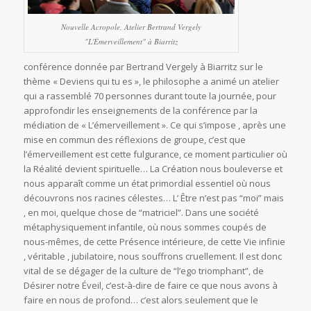
Nouvelle Acropole, Atelier Bertrand Vergely
"L'Émerveillement" à Biarritz
conférence donnée par Bertrand Vergely à Biarritz sur le
thème « Deviens qui tu es », le philosophe a animé un atelier
qui a rassemblé 70 personnes durant toute la journée, pour
approfondir les enseignements de la conférence par la
médiation de « L’émerveillement ». Ce qui s’impose , après une
mise en commun des réflexions de groupe, c’est que
l’émerveillement est cette fulgurance, ce moment particulier où
la Réalité devient spirituelle… La Création nous bouleverse et
nous apparaît comme un état primordial essentiel où nous
découvrons nos racines célestes… L’ Être n’est pas “moi” mais
, en moi, quelque chose de “matriciel”. Dans une société
métaphysiquement infantile, où nous sommes coupés de
nous-mêmes, de cette Présence intérieure, de cette Vie infinie
, véritable , jubilatoire, nous souffrons cruellement. Il est donc
vital de se dégager de la culture de “l’ego triomphant”, de
Désirer notre Éveil, c’est-à-dire de faire ce que nous avons à
faire en nous de profond… c’est alors seulement que le