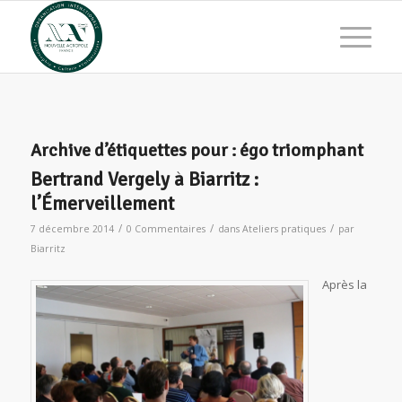
Archive d’étiquettes pour :
égo triomphant
Bertrand Vergely à Biarritz :
l’Émerveillement
/
/
/
7 décembre 2014
0 Commentaires
dans
Ateliers pratiques
par
Biarritz
Après la