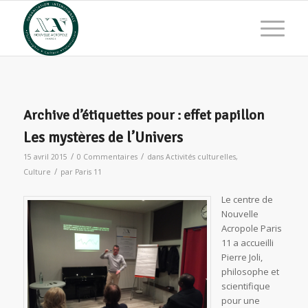
Archive d’étiquettes pour :
effet papillon
Les mystères de l’Univers
/
/
15 avril 2015
0 Commentaires
dans
Activités culturelles
,
/
Culture
par
Paris 11
Le centre de
Nouvelle
Acropole Paris
11 a accueilli
Pierre Joli,
philosophe et
scientifique
pour une