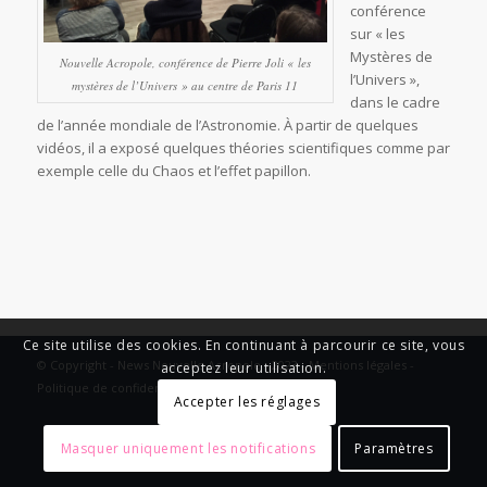
conférence
sur « les
Mystères de
Nouvelle Acropole, conférence de Pierre Joli « les
l’Univers »,
mystères de l’Univers » au centre de Paris 11
dans le cadre
de l’année mondiale de l’Astronomie. À partir de quelques
vidéos, il a exposé quelques théories scientifiques comme par
exemple celle du Chaos et l’effet papillon.
Ce site utilise des cookies. En continuant à parcourir ce site, vous
© Copyright - News Nouvelle Acropole - 2023 - Mentions légales -
acceptez leur utilisation.
Politique de confidentialité
Accepter les réglages
Masquer uniquement les notifications
Paramètres