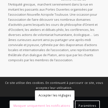
l’Antiquité grecque, marchent sereinement dans la rue en
invitant les passants aux Portes Ouvertes organisées par
l’association Nouvelle Acropole Toulouse. Une occasion pour
l’association de faire découvrir ses nombreux domaines
d’activités parmi lesquels les cours de philosophie d’Orient et
d’Occident, les ateliers et débats philo, les conférences, les
diverses actions de volontariat humanitaire, écologique… Les
âmes curieuses auront ainsi pu partager une après-midi
conviviale et joyeuse, rythmée par des diaporamas d’actions
locales et internationales de l’association, une représentation
théâtrale d’un dialogue de Platon, ainsi que par les chants
composés par les membres de l’association.
Ce site utilise des cookies. En continuant à parcourir ce site, vous
acceptez leur utilisation.
Accepter les réglages
© Copyright - News Nouvelle Acropole - 2023 - Mentions légales -
Masquer uniquement les notifications
Paramètres