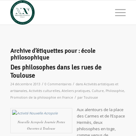
Archive d’étiquettes pour :
école
philosophique
Des philosophes dans les rues de
Toulouse
/
/
24 décembre 2013
0 Commentaires
dans
Activités artistiques et
artisanales
,
Activités culturelles
,
Ateliers pratiques
,
Culture
,
Philosophie
,
/
Promotion de la philosophie en France
par
Toulouse
Aux alentours de la place
des Carmes et de l’Espace
Nouvelle Acropole Journée Portes
Hermès, deux
Ouvertes à Toulouse
philosophes en toge,
comme venus de