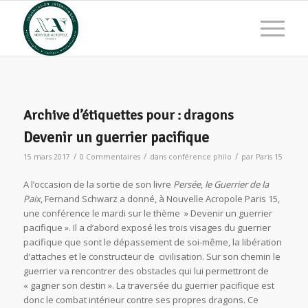
Archive d’étiquettes pour :
dragons
Devenir un guerrier pacifique
/
/
/
15 mars 2017
0 Commentaires
dans
conférence philo
par
Paris 15
A l’occasion de la sortie de son livre
Persée
,
le Guerrier de la
Paix
, Fernand Schwarz a donné, à Nouvelle Acropole Paris 15,
une conférence le mardi sur le thème » Devenir un guerrier
pacifique ». Il a d’abord exposé les trois visages du guerrier
pacifique que sont le dépassement de soi-même, la libération
d’attaches et le constructeur de civilisation. Sur son chemin le
guerrier va rencontrer des obstacles qui lui permettront de
« gagner son destin ». La traversée du guerrier pacifique est
donc le combat intérieur contre ses propres dragons. Ce