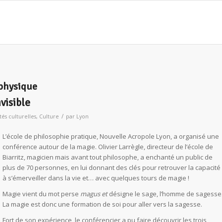
physique
nvisible
/
ités culturelles
,
Culture
par
Lyon
L’école de philosophie pratique, Nouvelle Acropole Lyon, a organisé une
conférence autour de la magie. Olivier Larrègle, directeur de l’école de
Biarritz, magicien mais avant tout philosophe, a enchanté un public de
plus de 70 personnes, en lui donnant des clés pour retrouver la capacité
à s’émerveiller dans la vie et… avec quelques tours de magie !
Magie vient du mot perse
magus et
désigne le sage, l’homme de sagesse
La magie est donc une formation de soi pour aller vers la sagesse.
Fort de son expérience, le conférencier a pu faire découvrir les trois