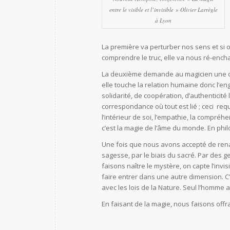
entre le visible et l’invisible » Olivier Larrègle
à Lyon
La première va perturber nos sens et si o
comprendre le truc, elle va nous ré-ench
La deuxième demande au magicien une cert
elle touche la relation humaine donc l’e
solidarité, de coopération, d’authenticité 
correspondance où tout est lié ; ceci requi
l’intérieur de soi, l’empathie, la compréhe
c’est la magie de l’âme du monde. En phil
Une fois que nous avons accepté de re
sagesse, par le biais du sacré. Par des 
faisons naître le mystère, on capte l’invisi
faire entrer dans une autre dimension. C’
avec les lois de la Nature. Seul l’homme a 
En faisant de la magie, nous faisons off