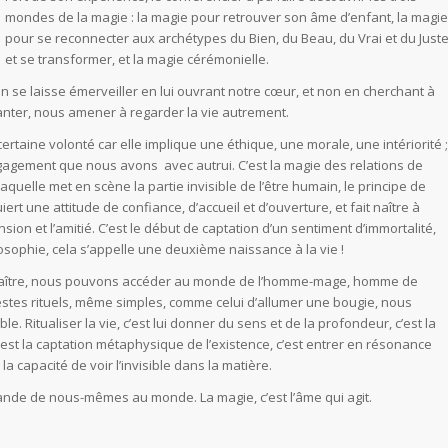
mondes de la magie : la magie pour retrouver son âme d’enfant, la magie
pour se reconnecter aux archétypes du Bien, du Beau, du Vrai et du Just
et se transformer, et la magie cérémonielle.
n se laisse émerveiller en lui ouvrant notre cœur, et non en cherchant à
anter, nous amener à regarder la vie autrement.
aine volonté car elle implique une éthique, une morale, une intériorité ;
ngagement que nous avons avec autrui. C’est la magie des relations de
laquelle met en scène la partie invisible de l’être humain, le principe de
ert une attitude de confiance, d’accueil et d’ouverture, et fait naître à
nsion et l’amitié. C’est le début de captation d’un sentiment d’immortalité,
osophie, cela s’appelle une deuxième naissance à la vie !
naître, nous pouvons accéder au monde de l’homme-mage, homme de
gestes rituels, même simples, comme celui d’allumer une bougie, nous
ble. Ritualiser la vie, c’est lui donner du sens et de la profondeur, c’est la
est la captation métaphysique de l’existence, c’est entrer en résonance
la capacité de voir l’invisible dans la matière.
rande de nous-mêmes au monde. La magie, c’est l’âme qui agit.