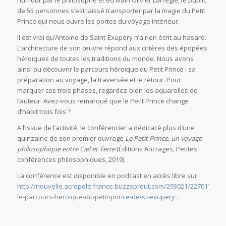
humour par le philosophe et écrivain Olivier Larrègle, le public
de 55 personnes s’est laissé transporter par la magie du Petit
Prince qui nous ouvre les portes du voyage intérieur.
Il est vrai qu’Antoine de Saint-Exupéry n’a rien écrit au hasard.
L’architecture de son œuvre répond aux critères des épopées
héroïques de toutes les traditions du monde. Nous avons
ainsi pu découvrir le parcours héroïque du Petit Prince : sa
préparation au voyage, la traversée et le retour. Pour
marquer ces trois phases, regardez-bien les aquarelles de
l’auteur. Avez-vous remarqué que le Petit Prince change
d’habit trois fois ?
A l’issue de l’activité, le conférencier a dédicacé plus d’une
quinzaine de son premier ouvrage
Le Petit Prince, un voyage
philosophique entre Ciel et Terre
(Éditions Ancrages, Petites
conférences philosophiques, 2019).
La conférence est disponible en podcast en accès libre sur
http://nouvelle.acropole.france.buzzsprout.com/293021/2270177-
le-parcours-heroique-du-petit-prince-de-st-exupery
.