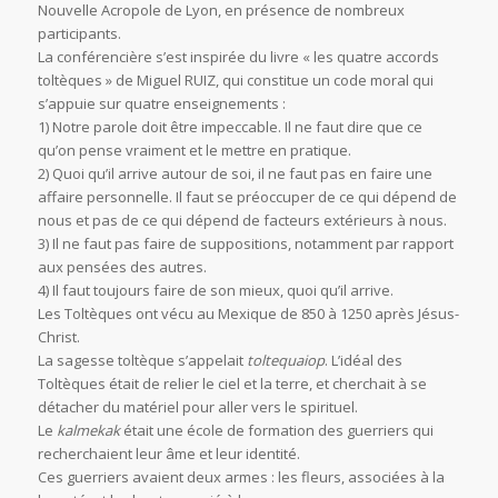
Nouvelle Acropole de Lyon, en présence de nombreux
participants.
La conférencière s’est inspirée du livre « les quatre accords
toltèques » de Miguel RUIZ, qui constitue un code moral qui
s’appuie sur quatre enseignements :
1) Notre parole doit être impeccable. Il ne faut dire que ce
qu’on pense vraiment et le mettre en pratique.
2) Quoi qu’il arrive autour de soi, il ne faut pas en faire une
affaire personnelle. Il faut se préoccuper de ce qui dépend de
nous et pas de ce qui dépend de facteurs extérieurs à nous.
3) Il ne faut pas faire de suppositions, notamment par rapport
aux pensées des autres.
4) Il faut toujours faire de son mieux, quoi qu’il arrive.
Les Toltèques ont vécu au Mexique de 850 à 1250 après Jésus-
Christ.
La sagesse toltèque s’appelait
toltequaiop
. L’idéal des
Toltèques était de relier le ciel et la terre, et cherchait à se
détacher du matériel pour aller vers le spirituel.
Le
kalmekak
était une école de formation des guerriers qui
recherchaient leur âme et leur identité.
Ces guerriers avaient deux armes : les fleurs, associées à la