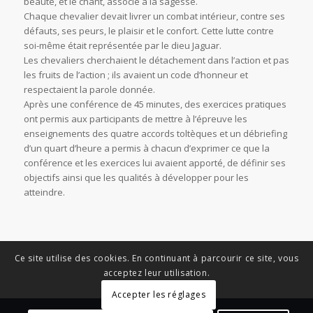
beauté, et le chant, associé à la sagesse.
Chaque chevalier devait livrer un combat intérieur, contre ses
défauts, ses peurs, le plaisir et le confort. Cette lutte contre
soi-même était représentée par le dieu Jaguar.
Les chevaliers cherchaient le détachement dans l’action et pas
les fruits de l’action ; ils avaient un code d’honneur et
respectaient la parole donnée.
Après une conférence de 45 minutes, des exercices pratiques
ont permis aux participants de mettre à l’épreuve les
enseignements des quatre accords toltèques et un débriefing
d’un quart d’heure a permis à chacun d’exprimer ce que la
conférence et les exercices lui avaient apporté, de définir ses
objectifs ainsi que les qualités à développer pour les
atteindre.
Ce site utilise des cookies. En continuant à parcourir ce site, vous
acceptez leur utilisation.
Accepter les réglages