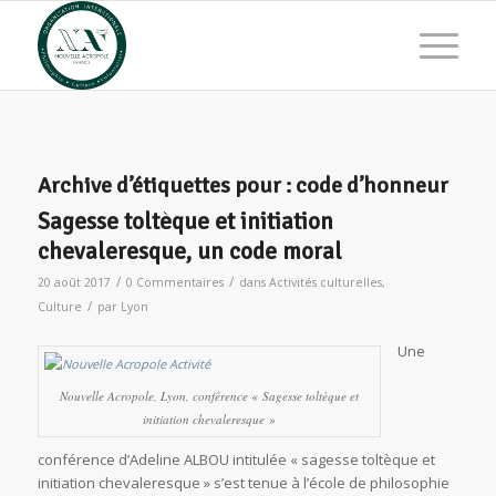
Archive d’étiquettes pour :
code d’honneur
Sagesse toltèque et initiation
chevaleresque, un code moral
/
/
20 août 2017
0 Commentaires
dans
Activités culturelles
,
/
Culture
par
Lyon
Une
Nouvelle Acropole, Lyon, conférence « Sagesse toltèque et
initiation chevaleresque »
conférence d’Adeline ALBOU intitulée « sagesse toltèque et
initiation chevaleresque » s’est tenue à l’école de philosophie