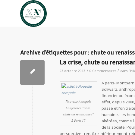
Archive d’étiquettes pour :
chute ou renais
La crise, chute ou renaissa
/
/
23 octobre 2013
0 Commentaires
dans
Phi
À paris- Montparn
Schwarz, anthropo
financier ou écon
Nouvelle Acropole
effet, depuis 200
Conférence "crise,
passé et l’on tra
chute ou renaissance"
humaine. Les homm
à Paris 15
altérées, comme l
de la société. Pour
perspective, renaître intérieurement, re