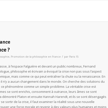
sance
nce ?
/
losophie
,
Promotion de la philosophie en France
par
Paris 15
asse, à l’espace Falguière et devant un public nombreux, Fernand
logue, philosophe et écrivain a évoqué la crise non pas sous l’aspect
omique, mais comme ce qui peut entraîner la chute ou la renaissance. En
8, il n’y a aucun changement dans le monde. On cherche des solutions du
ite ce phénomène comme un simple problème. La véritable crise est
es se sont enrichis, consomment à outrance, leurs âmes se sont
’a démontré Platon et ensuite Hannah Harendt, et ils se sont désengagés
 se sortir de la crise, il faut examiner la réalité sous une nouvelle
trouver une force morale et revenir à des valeurs plus humaines et moins