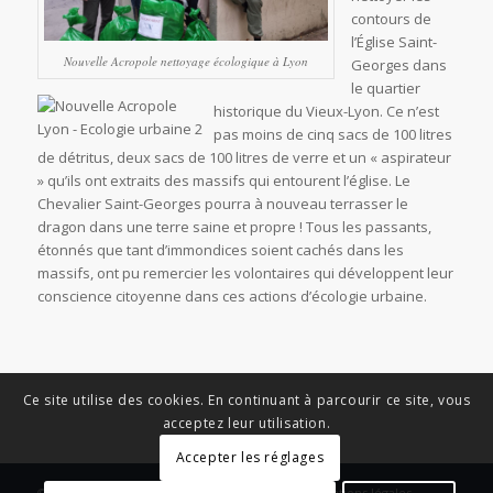
contours de
l’Église Saint-
Nouvelle Acropole nettoyage écologique à Lyon
Georges dans
le quartier
historique du Vieux-Lyon. Ce n’est
pas moins de cinq sacs de 100 litres
de détritus, deux sacs de 100 litres de verre et un « aspirateur
» qu’ils ont extraits des massifs qui entourent l’église. Le
Chevalier Saint-Georges pourra à nouveau terrasser le
dragon dans une terre saine et propre ! Tous les passants,
étonnés que tant d’immondices soient cachés dans les
massifs, ont pu remercier les volontaires qui développent leur
conscience citoyenne dans ces actions d’écologie urbaine.
Ce site utilise des cookies. En continuant à parcourir ce site, vous
acceptez leur utilisation.
Accepter les réglages
© Copyright - News Nouvelle Acropole - 2023 - Mentions légales -