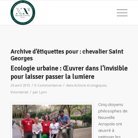
Archive d’étiquettes pour :
chevalier Saint
Georges
Ecologie urbaine : Œuvrer dans l’invisible
pour laisser passer la lumière
/
/
26 avril 2015
0 Commentaires
dans
Actions écologiques
,
/
Volontariat
par
Lyon
Cinq citoyens
philosophes de
Nouvelle
Acropole ont
œuvré à
nettoyer les