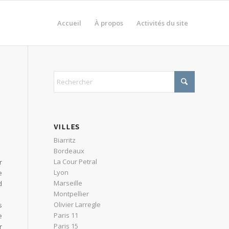
Accueil
À propos
Activités du site
VILLES
Biarritz
Bordeaux
La Cour Petral
r
Lyon
e
Marseille
d
Montpellier
Olivier Larregle
s
Paris 11
e
Paris 15
r