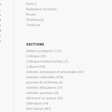
Paris 5
u
Redacteur Acropolis
,
Rouen
s
Strasbourg
a
Toulouse
e
à
r
e
SECTIONS
Ateliers pratiques
(115)
Colloque
(25)
Colloque Institut Hermès
(7)
Culture
(472)
Activités artistiques et artisanales
(61)
Activités culturelles
(354)
Journée de la femme
(2)
Activités éducatives
(37)
Activités sportives
(6)
découvrir un auteur
(25)
Littérature
(14)
Non classé
(461)