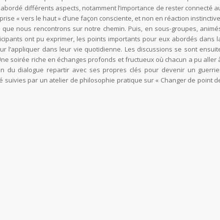
 abordé différents aspects, notamment l’importance de rester connecté a
ise « vers le haut » d’une façon consciente, et non en réaction instinctive
nu que nous rencontrons sur notre chemin. Puis, en sous-groupes, animé
ticipants ont pu exprimer, les points importants pour eux abordés dans l
our l’appliquer dans leur vie quotidienne. Les discussions se sont ensuit
. Une soirée riche en échanges profonds et fructueux où chacun a pu aller 
ion du dialogue repartir avec ses propres clés pour devenir un guerrie
 suivies par un atelier de philosophie pratique sur « Changer de point d