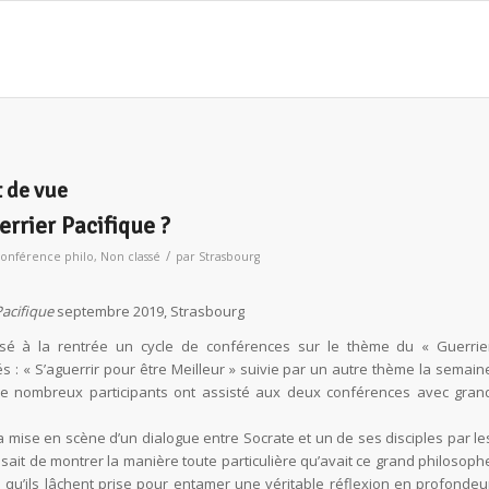
 de vue
rrier Pacifique ?
/
onférence philo
,
Non classé
par
Strasbourg
Pacifique
septembre 2019, Strasbourg
sé à la rentrée un cycle de conférences sur le thème du « Guerrie
 : « S’aguerrir pour être Meilleur » suivie par un autre thème la semain
 De nombreux participants ont assisté aux deux conférences avec gran
 mise en scène d’un dialogue entre Socrate et un de ses disciples par le
ssait de montrer la manière toute particulière qu’avait ce grand philosoph
n qu’ils lâchent prise pour entamer une véritable réflexion en profondeu