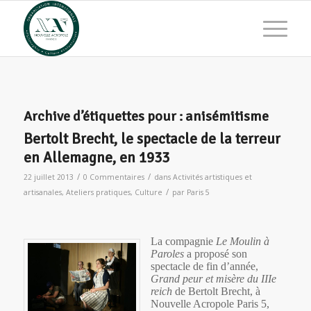
Archive d’étiquettes pour :
anisémitisme
Bertolt Brecht, le spectacle de la terreur
en Allemagne, en 1933
/
/
22 juillet 2013
0 Commentaires
dans
Activités artistiques et
/
artisanales
,
Ateliers pratiques
,
Culture
par
Paris 5
La compagnie
Le Moulin à
Paroles
a proposé son
spectacle de fin d’année,
Grand peur et misère du IIIe
reich
de Bertolt Brecht, à
Nouvelle Acropole Paris 5,