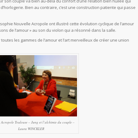
r son couple va bien au-delà du confort d’une relation bien huilée qui
horlogerie. Bien au contraire, c’est une construction patiente qui passe
osophie Nouvelle Acropole ont illustré cette évolution cyclique de l’amour
ons de l’amour » au son du violon qui a résonné dans la salle.
 toutes les gammes de l’amour et l’art merveilleux de créer une union
 Acropole Toulouse – Jung et l’alchimie du couple –
Laura WINCKLER