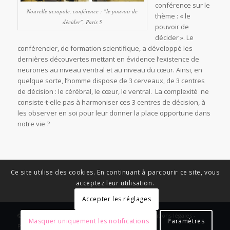
conférence sur le
Nouvelle acropole, conférence : "le pouvoir de
thème : « le
décider", Paris 5
pouvoir de
décider ». Le
conférencier, de formation scientifique, a développé les
dernières découvertes mettant en évidence l’existence de
neurones au niveau ventral et au niveau du cœur. Ainsi, en
quelque sorte, l’homme dispose de 3 cerveaux, de 3 centres
de décision : le cérébral, le cœur, le ventral. La complexité ne
consiste-t-elle pas à harmoniser ces 3 centres de décision, à
les observer en soi pour leur donner la place opportune dans
notre vie ?
Ce site utilise des cookies. En continuant à parcourir ce site, vous
acceptez leur utilisation.
Accepter les réglages
© Copyright - News Nouvelle Acropole - 2023 - Mentions légales -
Masquer uniquement les notifications
Paramètres
Politique de confidentialité