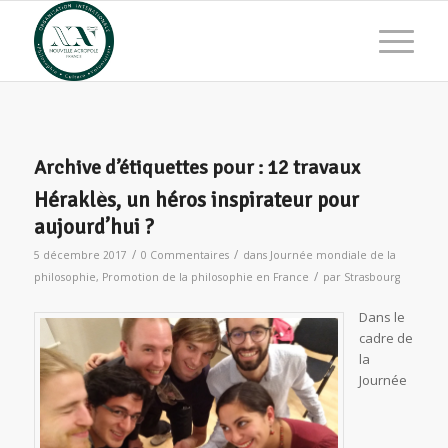
Archive d’étiquettes pour :
12 travaux
Héraklès, un héros inspirateur pour
aujourd’hui ?
/
/
5 décembre 2017
0 Commentaires
dans
Journée mondiale de la
/
philosophie
,
Promotion de la philosophie en France
par
Strasbourg
Dans le
cadre de
la
Journée