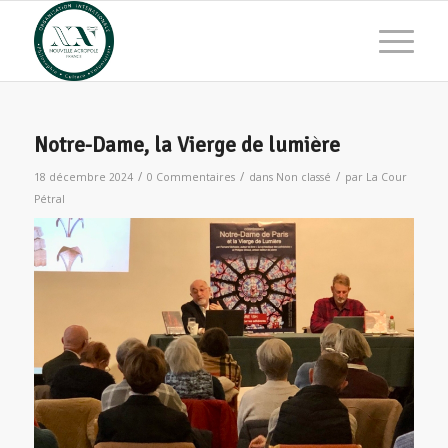
Notre-Dame, la Vierge de lumière
/
/
/
18 décembre 2024
0 Commentaires
dans
Non classé
par
La Cour
Pétral