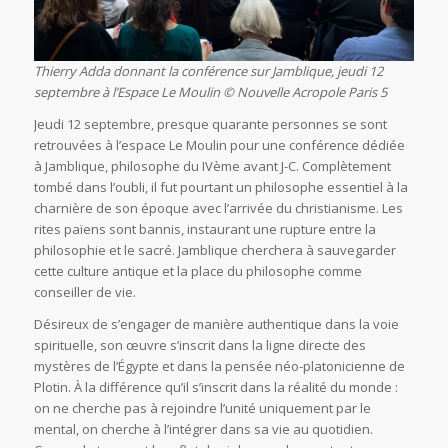
Thierry Adda donnant la conférence sur Jamblique, jeudi 12
septembre à l’Espace Le Moulin © Nouvelle Acropole Paris 5
Jeudi 12 septembre, presque quarante personnes se sont
retrouvées à l’espace Le Moulin pour une conférence dédiée
à Jamblique, philosophe du IVème avant J-C. Complètement
tombé dans l’oubli, il fut pourtant un philosophe essentiel à la
charnière de son époque avec l’arrivée du christianisme. Les
rites païens sont bannis, instaurant une rupture entre la
philosophie et le sacré. Jamblique cherchera à sauvegarder
cette culture antique et la place du philosophe comme
conseiller de vie.
Désireux de s’engager de manière authentique dans la voie
spirituelle, son œuvre s’inscrit dans la ligne directe des
mystères de l’Égypte et dans la pensée néo-platonicienne de
Plotin. À la différence qu’il s’inscrit dans la réalité du monde :
on ne cherche pas à rejoindre l’unité uniquement par le
mental, on cherche à l’intégrer dans sa vie au quotidien.