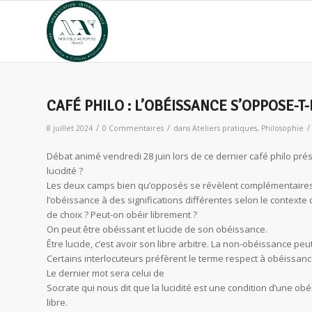
CAFÉ PHILO : L’OBÉISSANCE S’OPPOSE-T-
/
/
/
8 juillet 2024
0 Commentaires
dans
Ateliers pratiques
,
Philosophie
Débat animé vendredi 28 juin lors de ce dernier café philo prés
lucidité ?
Les deux camps bien qu’opposés se révèlent complémentaires, c
l’obéissance à des significations différentes selon le contexte q
de choix ? Peut-on obéir librement ?
On peut être obéissant et lucide de son obéissance.
Être lucide, c’est avoir son libre arbitre. La non-obéissance peut
Certains interlocuteurs préfèrent le terme respect à obéissance
Le dernier mot sera celui de
Socrate qui nous dit que la lucidité est une condition d’une o
libre.