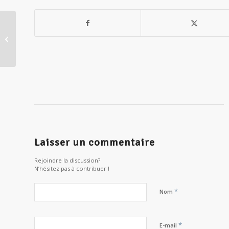
[Conférence] L’esprit olympique :
une philosophie de vie
Laisser un commentaire
Rejoindre la discussion?
N’hésitez pas à contribuer !
*
Nom
*
E-mail