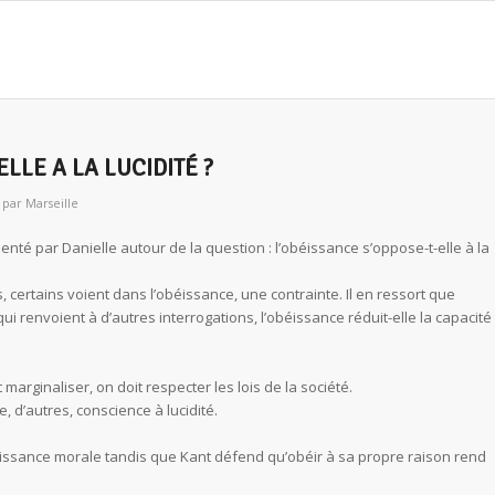
ELLE A LA LUCIDITÉ ?
par
Marseille
enté par Danielle autour de la question : l’obéissance s’oppose-t-elle à la
ertains voient dans l’obéissance, une contrainte. Il en ressort que
ui renvoient à d’autres interrogations, l’obéissance réduit-elle la capacité
 marginaliser, on doit respecter les lois de la société.
, d’autres, conscience à lucidité.
béissance morale tandis que Kant défend qu’obéir à sa propre raison rend