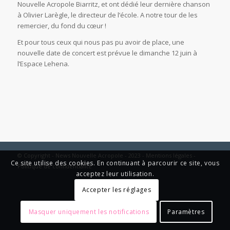
Nouvelle Acropole Biarritz, et ont dédié leur dernière chanson
à Olivier Larègle, le directeur de l’école. A notre tour de les
remercier, du fond du cœur !
Et pour tous ceux qui nous pas pu avoir de place, une
nouvelle date de concert est prévue le dimanche 12 juin à
l’Espace Lehena.
© Copyright - News Nouvelle Acropole - 2023 - Mentions légales -
Ce site utilise des cookies. En continuant à parcourir ce site, vous
Politique de confidentialité
acceptez leur utilisation.
Accepter les réglages
Masquer uniquement les notifications
Paramètres