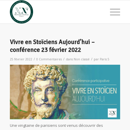
Vivre en Stoïciens Aujourd’hui –
conférence 23 février 2022
/
/
/
25 février 2022
0 Commentaires
dans
Non classé
par
Paris 5
Une vingtaine de parisiens sont venus découvrir des