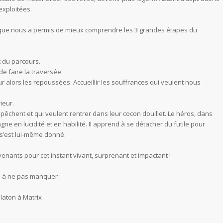
exploitées.
ntique nous a permis de mieux comprendre les 3 grandes étapes du
t du parcours.
 de faire la traversée.
r alors les repoussées. Accueillir les souffrances qui veulent nous
ieur.
êchent et qui veulent rentrer dans leur cocon douillet. Le héros, dans
agne en lucidité et en habilité. Il apprend à se détacher du futile pour
 s’est lui-même donné.
enants pour cet instant vivant, surprenant et impactant !
s à ne pas manquer :
Platon à Matrix