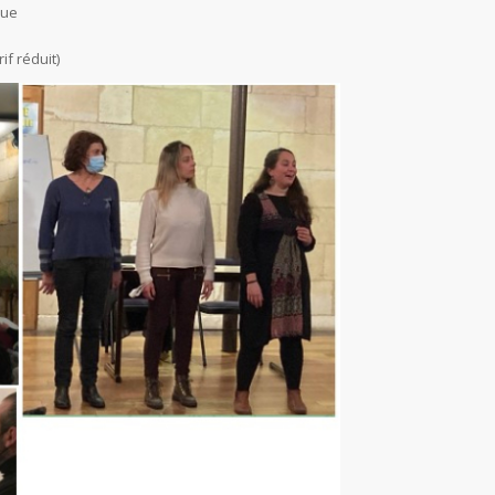
que
if réduit)