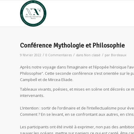
Conférence Mythologie et Philosophie
/
/
/
9 février 2022
0 Commentaires
dans
Non classé
par
Bordeaux
Après notre voyage dans l’imaginaire et l’épopée héroïque l’ave
Philosophie“. Cette seconde conférence s’est orientée sur le 
Campbell et de Mircea Eliade.
Tableaux vivants, poésies, et mises en scène ont décorés ce 
intervenants.
L’intention : sortir de l’ordinaire et de l’intellectualisme pour é
Comment ? En se levant, en se confrontant aux autres, en s’ins
Les participants ont été invité à exprimer, non pas des ambitio
sauver les océans, mettre sur papiers ce qui est capté, être ca