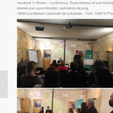
Vendredi 11 février – Conférence : Éveil intérieur et voie héroï
Animée par Laura Winckler, spécialiste de Jung.
19H30 à la Maison Cantonale de la Bastide – Tarif : 10/8* € (*Tar
« Les mythes rendent-ils compte
d’une réalité ? »