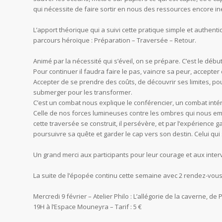
qui nécessite de faire sortir en nous des ressources encore in
L’apport théorique qui a suivi cette pratique simple et authe
parcours héroïque : Préparation – Traversée – Retour.
Animé par la nécessité qui s’éveil, on se prépare. C’est le débu
Pour continuer il faudra faire le pas, vaincre sa peur, accepter
Accepter de se prendre des coûts, de découvrir ses limites, pou
submerger pour les transformer.
C’est un combat nous explique le conférencier, un combat intér
Celle de nos forces lumineuses contre les ombres qui nous emp
cette traversée se construit, il persévère, et par l’expérience g
poursuivre sa quête et garder le cap vers son destin. Celui qui
Un grand merci aux participants pour leur courage et aux interv
La suite de l’épopée continu cette semaine avec 2 rendez-vou
Mercredi 9 février – Atelier Philo : L’allégorie de la caverne, de 
19H à l’Espace Mouneyra – Tarif : 5 €