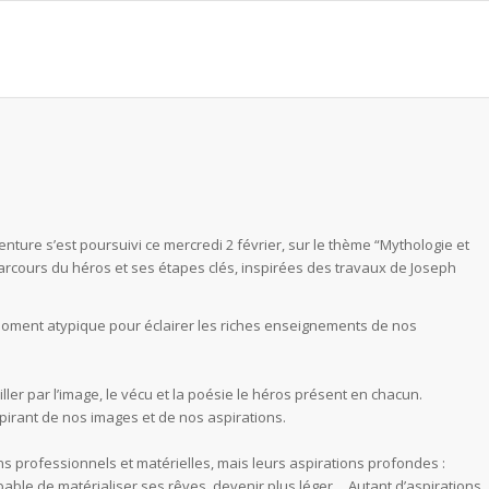
nture s’est poursuivi ce mercredi 2 février, sur le thème “Mythologie et
parcours du héros et ses étapes clés, inspirées des travaux de Joseph
moment atypique pour éclairer les riches enseignements de nos
veiller par l’image, le vécu et la poésie le héros présent en chacun.
pirant de nos images et de nos aspirations.
ns professionnels et matérielles, mais leurs aspirations profondes :
pable de matérialiser ses rêves, devenir plus léger… Autant d’aspirations