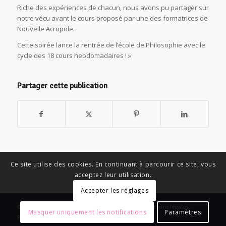
Riche des expériences de chacun, nous avons pu partager sur
notre vécu avant le cours proposé par une des formatrices de
Nouvelle Acropole.
Cette soirée lance la rentrée de l’école de Philosophie avec le
cycle des 18 cours hebdomadaires ! »
Partager cette publication
Ce site utilise des cookies. En continuant à parcourir ce site, vous
acceptez leur utilisation.
Accepter les réglages
© Copyright - News Nouvelle Acropole - 2023 - Mentions légales -
Masquer uniquement les notifications
Paramètres
Politique de confidentialité