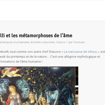
elli et les métamorphoses de l’âme
/
 artistiques et artisanales
,
Activités culturelles
,
Culture
par
Toulouse
tticelli, tout comme son autre chef d’œuvre
« La naissance de Vénus »
, est
auté du printemps et de la nature… C’est une allégorie mythologique et
formations de l’âme humaine !