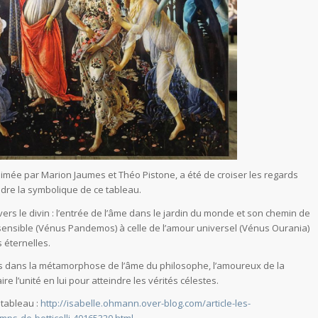
animée par Marion Jaumes et Théo Pistone, a été de croiser les regards
endre la symbolique de ce tableau.
ers le divin : l’entrée de l’âme dans le jardin du monde et son chemin de
sensible (Vénus Pandemos) à celle de l’amour universel (Vénus Ourania)
 éternelles.
els dans la métamorphose de l’âme du philosophe, l’amoureux de la
ire l’unité en lui pour atteindre les vérités célestes.
 tableau :
http://isabelle.ohmann.over-blog.com/article-les-
ps-de-botticelli-40165320.html