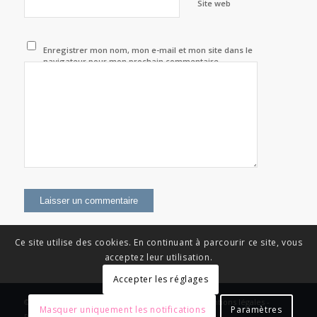
Site web
Enregistrer mon nom, mon e-mail et mon site dans le
navigateur pour mon prochain commentaire.
Ce site utilise des cookies. En continuant à parcourir ce site, vous
acceptez leur utilisation.
Accepter les réglages
© Copyright - News Nouvelle Acropole - 2023 - Mentions légales -
Masquer uniquement les notifications
Paramètres
Politique de confidentialité