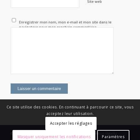
Site web
Enregistrer mon nom, mon e-mail et mon site dans le
navigateur pour mon prochain commentaire.
Ce site utilise des cookies. En continuant à parcourir ce site, vous
acceptez leur utilisation.
Accepter les réglages
© Copyright - News Nouvelle Acropole - 2023 - Mentions légales -
Masquer uniquement les notifications
Paramètres
Politique de confidentialité