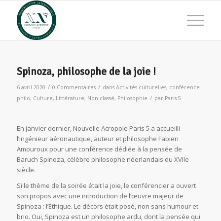
Spinoza, philosophe de la joie !
/
/
6 avril 2020
0 Commentaires
dans
Activités culturelles
,
conférence
/
philo
,
Culture
,
Littérature
,
Non classé
,
Philosophie
par
Paris 5
En janvier dernier, Nouvelle Acropole Paris 5 a accueilli
l’ingénieur aéronautique, auteur et philosophe Fabien
Amouroux pour une conférence dédiée à la pensée de
Baruch Spinoza, célèbre philosophe néerlandais du XVIIe
siècle.
Si le thème de la soirée était la joie, le conférencier a ouvert
son propos avec une introduction de l’œuvre majeur de
Spinoza : l’Ethique. Le décors était posé, non sans humour et
brio. Oui, Spinoza est un philosophe ardu, dont la pensée qui