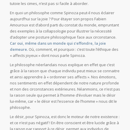
tutoie les cimes, n’est pas si facile à aborder.
En quoi un philosophe comme Spinoza peut-il nous éclairer
aujourd’hui sur la joie ? Pour étayer son propos Fabien
Amouroux est d’abord parti du constat du monde, empruntant
des exemples à la collapsologie pour illustrer la nécessité
d’adopter une posture philosophique face aux circonstance.
Car oui, même dans un monde qui s’effondre, la joie
demeure.
Où, comment, et pourquoi : c’est toute l’éthique des
« affects joyeux » dont nous parle Spinoza.
Le philosophe néerlandais nous explique en effet que c’est
grâce à la raison que chaque individu peut mieux se connaitre
et ainsi apprendre à « ordonner ses affects ». Nos émotions,
nos sentiments en effet dépendent de notre nature profonde
et non des circonstances extérieures. Néanmoins, ce n’est pas
la raison seule qui permet à l’homme d’évoluer mais le désir
lui-même, car « le désir est l’essence de l’homme » nous dit le
philosophe.
Le désir, pour Spinoza, est donc le moteur de notre existence :
et ce n’est pas négatif ! En être conscient et être lucide grâce à
la raison par rapport à ce désir, permet aux individus de